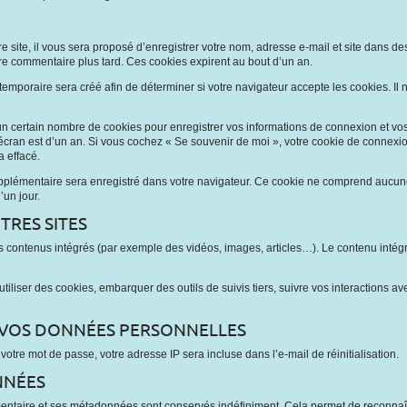
site, il vous sera proposé d’enregistrer votre nom, adresse e-mail et site dans de
tre commentaire plus tard. Ces cookies expirent au bout d’un an.
emporaire sera créé afin de déterminer si votre navigateur accepte les cookies. I
 certain nombre de cookies pour enregistrer vos informations de connexion et vos
d’écran est d’un an. Si vous cochez « Se souvenir de moi », votre cookie de conne
 effacé.
upplémentaire sera enregistré dans votre navigateur. Ce cookie ne comprend aucune
’un jour.
RES SITES
des contenus intégrés (par exemple des vidéos, images, articles…). Le contenu int
utiliser des cookies, embarquer des outils de suivis tiers, suivre vos interaction
E VOS DONNÉES PERSONNELLES
otre mot de passe, votre adresse IP sera incluse dans l’e-mail de réinitialisation.
NNÉES
mentaire et ses métadonnées sont conservés indéfiniment. Cela permet de reconna