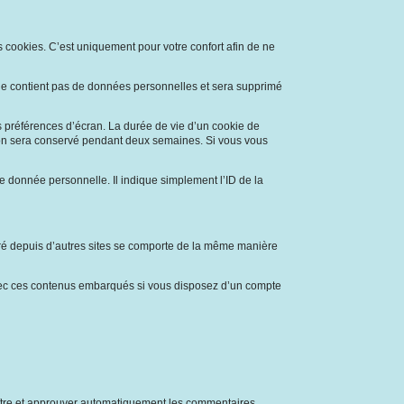
s cookies. C’est uniquement pour votre confort afin de ne
l ne contient pas de données personnelles et sera supprimé
 préférences d’écran. La durée de vie d’un cookie de
xion sera conservé pendant deux semaines. Si vous vous
 donnée personnelle. Il indique simplement l’ID de la
égré depuis d’autres sites se comporte de la même manière
s avec ces contenus embarqués si vous disposez d’un compte
ître et approuver automatiquement les commentaires