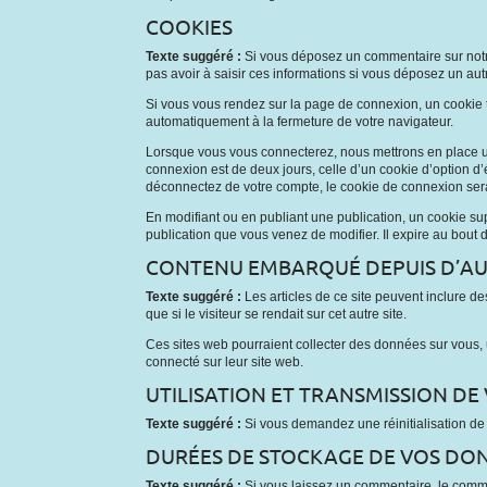
COOKIES
Texte suggéré :
Si vous déposez un commentaire sur notre 
pas avoir à saisir ces informations si vous déposez un au
Si vous vous rendez sur la page de connexion, un cookie t
automatiquement à la fermeture de votre navigateur.
Lorsque vous vous connecterez, nous mettrons en place un
connexion est de deux jours, celle d’un cookie d’option 
déconnectez de votre compte, le cookie de connexion sera
En modifiant ou en publiant une publication, un cookie s
publication que vous venez de modifier. Il expire au bout d
CONTENU EMBARQUÉ DEPUIS D’AUT
Texte suggéré :
Les articles de ce site peuvent inclure 
que si le visiteur se rendait sur cet autre site.
Ces sites web pourraient collecter des données sur vous, 
connecté sur leur site web.
UTILISATION ET TRANSMISSION D
Texte suggéré :
Si vous demandez une réinitialisation de v
DURÉES DE STOCKAGE DE VOS DO
Texte suggéré :
Si vous laissez un commentaire, le com