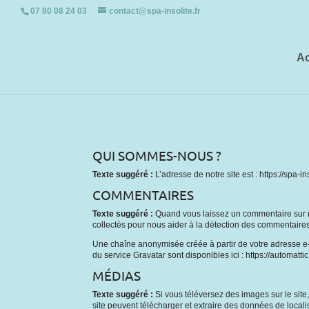
07 80 08 24 03
contact@spa-insolite.fr
Ac
QUI SOMMES-NOUS ?
Texte suggéré :
L’adresse de notre site est : https://spa-inso
COMMENTAIRES
Texte suggéré :
Quand vous laissez un commentaire sur not
collectés pour nous aider à la détection des commentaires
Une chaîne anonymisée créée à partir de votre adresse e-m
du service Gravatar sont disponibles ici : https://automatt
MÉDIAS
Texte suggéré :
Si vous téléversez des images sur le sit
site peuvent télécharger et extraire des données de local