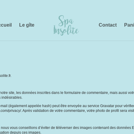
cueil
Le gîte
Contact
Pani
lite.fr.
re site, les données inscrites dans le formulaire de commentaire, mais aussi votre 
 indésirables.
ail (également appelée hash) peut être envoyée au service Gravatar pour vérifier si
ic.com/privacy/. Après validation de votre commentaire, votre photo de profil sera v
e, nous vous conseillons d’éviter de téléverser des images contenant des données
isation depuis ces images.